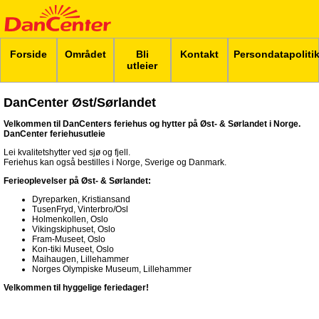
Forside
Området
Bli
Kontakt
Persondatapoliti
utleier
DanCenter Øst/Sørlandet
Velkommen til DanCenters feriehus og hytter på Øst- & Sørlandet i Norge.
DanCenter feriehusutleie
Lei kvalitetshytter ved sjø og fjell.
Feriehus kan også bestilles i Norge, Sverige og Danmark.
Ferieoplevelser på Øst- & Sørlandet:
Dyreparken, Kristiansand
TusenFryd, Vinterbro/Osl
Holmenkollen, Oslo
Vikingskiphuset, Oslo
Fram-Museet, Oslo
Kon-tiki Museet, Oslo
Maihaugen, Lillehammer
Norges Olympiske Museum, Lillehammer
Velkommen til hyggelige feriedager!