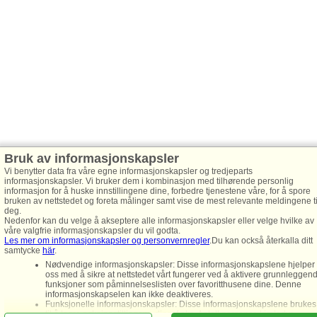
Bruk av informasjonskapsler
Vi benytter data fra våre egne informasjonskapsler og tredjeparts
informasjonskapsler. Vi bruker dem i kombinasjon med tilhørende personlig
informasjon for å huske innstillingene dine, forbedre tjenestene våre, for å spore
bruken av nettstedet og foreta målinger samt vise de mest relevante meldingene ti
deg.
Nedenfor kan du velge å akseptere alle informasjonskapsler eller velge hvilke av
våre valgfrie informasjonskapsler du vil godta.
Les mer om informasjonskapsler og personvernregler
.Du kan också återkalla ditt
samtycke
här
.
Nødvendige informasjonskapsler: Disse informasjonskapslene hjelper
oss med å sikre at nettstedet vårt fungerer ved å aktivere grunnleggen
funksjoner som påminnelseslisten over favoritthusene dine. Denne
informasjonskapselen kan ikke deaktiveres.
Funksjonelle informasjonskapsler: Disse informasjonskapslene brukes
til å lagre søkeinnstillingene dine, f.eks. Antall personer, kjæledyr,